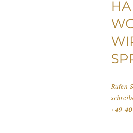
HA
WO
WI
SP
Rufen S
schreib
+49 40