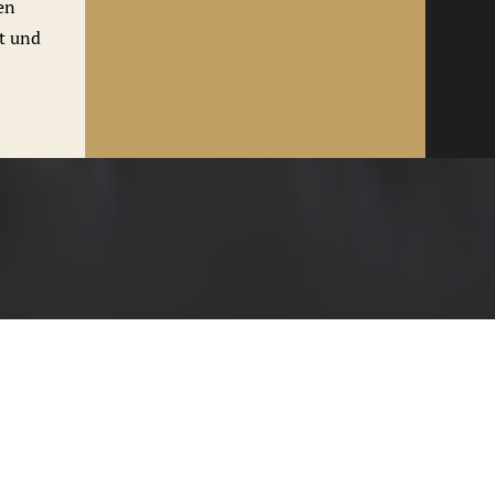
en
t und