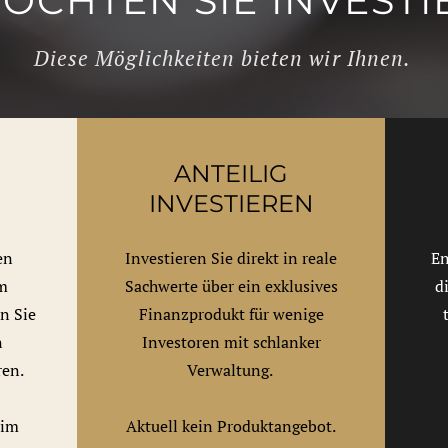
ÖCHTEN SIE INVESTI
Diese Möglichkeiten bieten wir Ihnen.
ANTEILIG
N
INVESTIEREN
en
Investieren Sie direkt in reale
En
em
Sachwerte über ein exklusives
d
n Sie
Finanzprodukt für wenige
n
Investoren mit schlanker
ren.
Verwaltung.
eim
Aktuell kein Produktangebot.