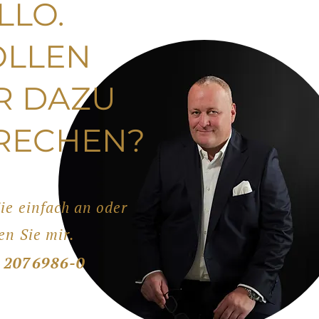
LLO.
LLEN
R DAZU
RECHEN?
ie einfach an oder
en Sie mir.
 2076986-0