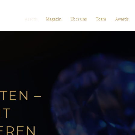
Assets
Magazin
Über uns
Team
Awards
TEN –
NT
IEREN