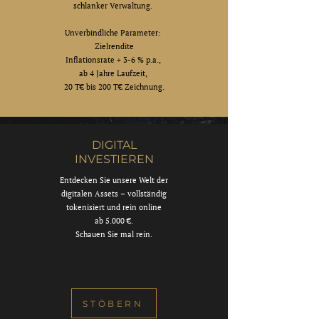
schlanker Verwaltung.
Unverbindliche Parameter:
Zielrendite
Inflationsrate + 3-6 % p.a.,
ab 4 Jahre Laufzeit,
20 T€ bis 200 T€ Zeichnung.
DIGITAL
INVESTIEREN
Entdecken Sie unsere Welt der
digitalen Assets – vollständig
tokenisiert und rein online
ab 5.000 €.
Schauen Sie mal rein.
STÖBERN