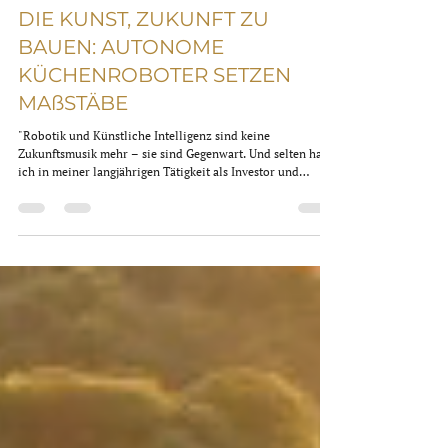
25. März
3 Min. Lesezeit
DIE KUNST, ZUKUNFT ZU
BAUEN: AUTONOME
KÜCHENROBOTER SETZEN
MAßSTÄBE
"Robotik und Künstliche Intelligenz sind keine
Zukunftsmusik mehr – sie sind Gegenwart. Und selten habe
ich in meiner langjährigen Tätigkeit als Investor und
Unternehmer ein Produkt erlebt, das technologische
Exzellenz, wirtschaftliche Überzeugungskraft und
menschliche Relevanz so präzise zusammenführt wie der
CA-1 von Circus SE. " Die Idee ist so schlicht wie
wirkungsvoll: Ein autonomer Küchenroboter, der rund um
die Uhr, ohne Pausen, ohne Personalkosten, ohne
Qualitätsschwa