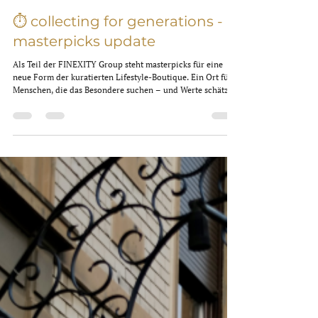
7. Nov. 2025
1 Min. Lesezeit
⏱️ collecting for generations -
masterpicks update
Als Teil der FINEXITY Group steht masterpicks für eine
neue Form der kuratierten Lifestyle-Boutique. Ein Ort für
Menschen, die das Besondere suchen – und Werte schätzen,
die über den Moment hinaus Bestand haben. Jedes
Collectible wird mit größter Sorgfalt ausgewählt. Nicht
nach Trends, sondern nach Qualität, Seltenheit und seiner
Fähigkeit, Bedeutung zu tragen – heute und für kommende
Generationen. Das Sortiment umfasst eine exquisite
Auswahl an Unikaten und Editionen namh