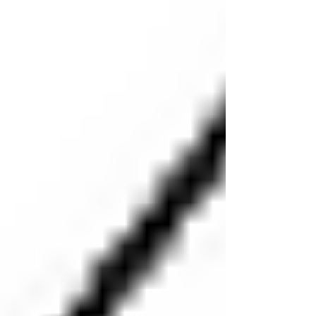
„Ich kenne derzeit in Europa und den USA kein Projekt
dieser Art, mit dieser Kombination aus Exklusivität,
Besicherung und Perspektive – umgesetzt von einem
soliden deutschen Unternehmen." Verde Beach São
Francisco entsteht an einem der spektakulärsten Strände
der Kapverdischen Inseln: 65.000 m² direkt am Meer, mit
Blick auf den Atlantik, geschützt in einer natürlichen, von
goldenem Sand durchgezogenen Bucht und nur wenige
Minuten von der Hauptstadt Praia und dem internationa