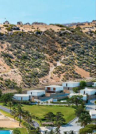
Neue Weinboutique in
Saarbrücken
Ein neuer Meilenstein für SUMMA – The Wine Family Wie
Ihnen vielleicht bekannt ist, habe ich vor einigen Jahren
gemeinsam mit meinem Geschäftspartner Moritz Summa
die Wine Summary GmbH gegründet. Unter der Marke
SUMMA – The Wine Family vereinen wir seither exklusiven
Weinhandel mit ausgewählten Weininvestments. Unser
Unternehmen hat sich in den vergangenen Jahren sehr
erfreulich entwickelt – und steht nun vor einem weiteren
Meilenstein, auf den wir besonders stolz sind. Er