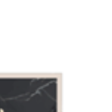
erzählt – und Architektur, die bewusst zurücktritt, um
Raum zu geben. " Das neue Projekt am Weissenhäuser
Strand ist ein Statement. Ein Ort, der Bestand hat. Ein Ort,
der Sicherheit, Nachfrage und zeitlose Wertigkeit
verbindet. Für unsere Mandanten und Freunde des Hauses:
Investitionsalternative mit Grundschulda