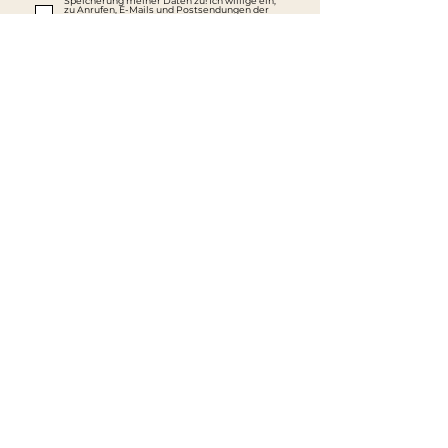
Speicherung meiner Daten zu! Ich willige ein,
zu Anrufen, E-Mails und Postsendungen der
Golden Circle Finanzvermittlung GmbH & Co.
KG. Diese Einwilligungserklärung ist freiwillig
und kann jederzeit widerrufen werden.
Datenschutz
*Pflichtfeld
SENDEN