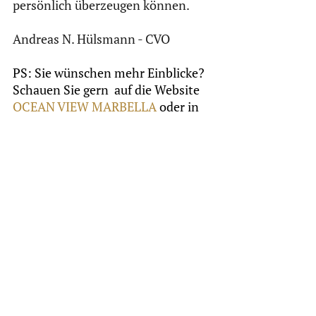
persönlich überzeugen können.
Andreas N. Hülsmann - CVO 
PS: Sie wünschen mehr Einblicke?  
Schauen Sie gern  auf die Website 
OCEAN VIEW MARBELLA
 oder in 
das 
Memorandum
.
Die Inhalte dieses Beitrages dienen 
ausschließlich Werbezwecken. Sie 
stellen kein Angebot, 
Anlageempfehlung oder 
Anlageberatung dar.