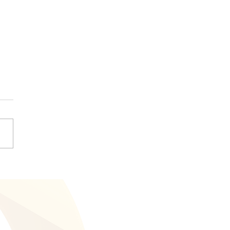
ollecting for
rations - masterpicks
ate