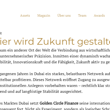
Assets
Magazin
Über uns
Team
Awards
it
ier wird Zukunft gestalt
aum ein anderer Ort der Welt die Verbindung aus wirtschaftliche
d unternehmerischer Präzision. Inmitten einer dynamisch wach
abilität, Innovationskraft und die Fähigkeit, Zukunft aktiv zu ge
rgangenen Jahren in Dubai ein starkes, belastbares Netzwerk au
telbar profitieren. Dieses Netzwerk eröffnet Zugang zu ausgew
institutionellen Anlegern vorbehalten waren – rechtlich klar str
end und auf langfristige Stabilität ausgerichtet.
es Marktes Dubai setzt 
Golden Circle Finance
 seine internation
equent fort. Nicht als Experiment, sondern als logischer Schri