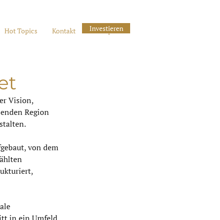
Investieren
Hot Topics
Kontakt
Marktplatz
et
r Vision, 
senden Region 
stalten.
fgebaut, von dem 
ählten 
ukturiert, 
ale 
tt in ein Umfeld, 