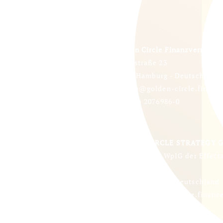
Golden Circle Finanzvermitt
Arndtstraße 23
22085 Hamburg - Deutschland
service@golden-circle.financ
+49 (40) 2076986-0
GOLDEN CIRCLE STRATEGY 
gemäß § 3 (2) WpIG der Effect
Arndtstraße 23
22085 Hamburg - Deutschland
service@golden-circle.financ
+49 (40) 2076986-0