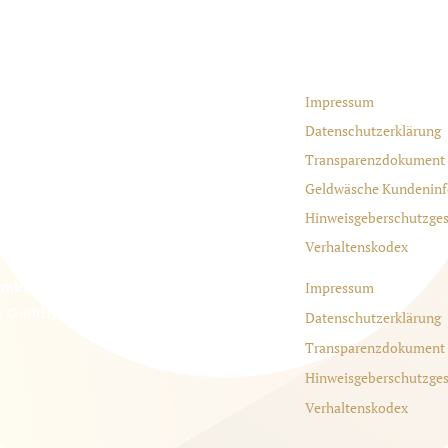
lung GmbH & Co. KG
Impressum
Datenschutzerklärung
Transparenzdokument
e
Geldwäsche Kundeninf
Hinweisgeberschutzges
Verhaltenskodex
GmbH
- gebundener Vermittler
Impressum
a GmbH, Florstadt
Datenschutzerklärung
Transparenzdokument
Hinweisgeberschutzges
e
Verhaltenskodex