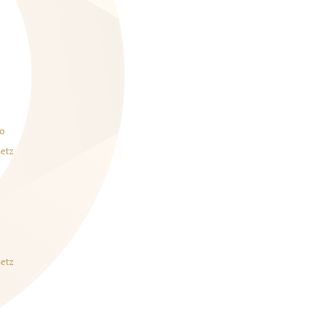
o
etz
etz