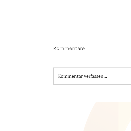
Kommentare
Kommentar verfassen...
DIE KUNST, ZUKUNFT ZU
BAUEN: AUTONOME
KÜCHENROBOTER
SETZEN MAßSTÄBE