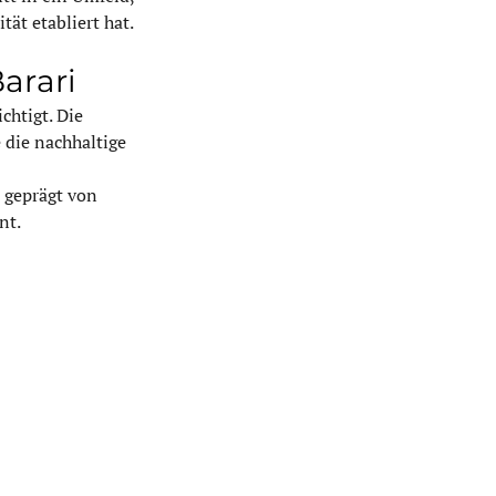
tät etabliert hat.
Barari
chtigt. Die 
 die nachhaltige 
 geprägt von 
nt.