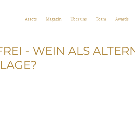
Assets
Magazin
Über uns
Team
Awards
REI - WEIN ALS ALTER
LAGE?