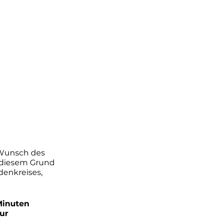
 Wunsch des 
 diesem Grund 
denkreises, 
Minuten 
ur 