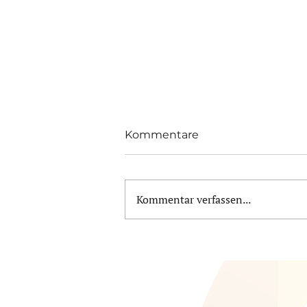
Kommentare
Kommentar verfassen...
DIE KUNST, ZUKUNFT ZU
BAUEN: AUTONOME
KÜCHENROBOTER
SETZEN MAßSTÄBE