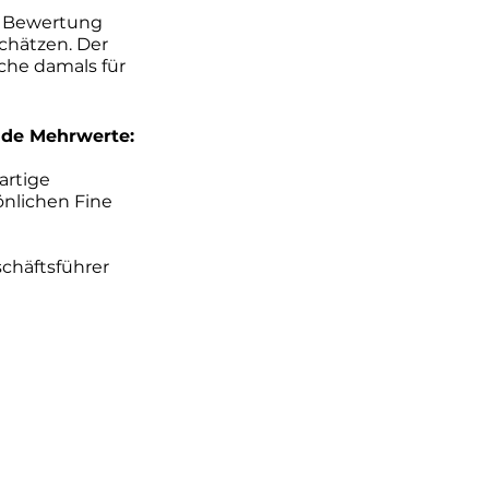
r Bewertung 
chätzen. Der 
che damals für 
nde Mehrwerte:
rtige 
önlichen Fine 
chäftsführer 